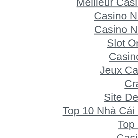
Meilleur Cas
Casino N
Casino N
Slot On
Casin
Jeux Ca
Cr
Site De
Top 10 Nhà Cái
Top
Casi