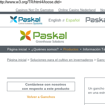
ttp://www.w3.org/TR/html4/loose.dtd>
Casinos Not On Gamstop
Online Casino Nederland
No
English
Español
//
Página inicial
¿Quiénes somos?
Productos
Información T
Página inicial
>
Soluciones para el cultivo en invernaderos
>
Ganc
Clip Hook
Información 
Contáctese con nosotros
Un gancho d
con respecto a este producto
en una estr
Volver a Ganchos